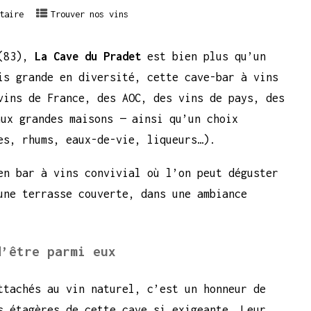
taire
Trouver nos vins
 (83),
La Cave du Pradet
est bien plus qu’un
is grande en diversité, cette cave-bar à vins
vins de France, des AOC, des vins de pays, des
aux grandes maisons — ainsi qu’un choix
es, rhums, eaux-de-vie, liqueurs…).
en bar à vins convivial où l’on peut déguster
une terrasse couverte, dans une ambiance
d’être parmi eux
ttachés au vin naturel, c’est un honneur de
 étagères de cette cave si exigeante. Leur