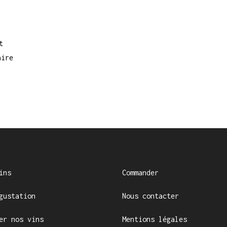
t
aire
ins
Commander
gustation
Nous contacter
er nos vins
Mentions légales