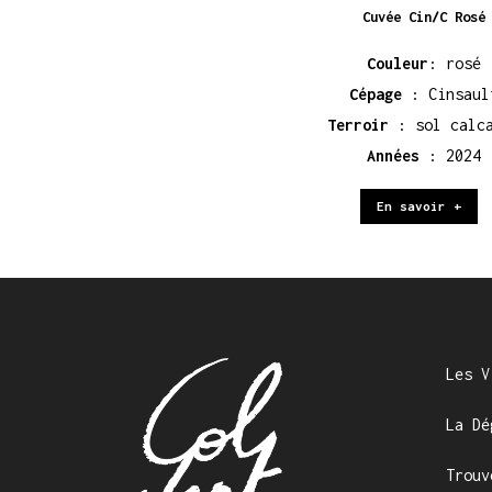
Cuvée Cin/C Rosé
Couleur
: rosé
Cépage
: Cinsaul
Terroir
: sol calc
Années
: 2024
En savoir +
Les V
La Dé
Trouv