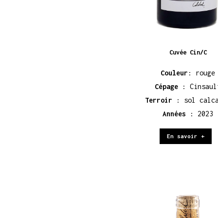
Cuvée Cin/C
Couleur
: rouge
Cépage
: Cinsaul
Terroir
: sol calc
Années
: 2023
En savoir +