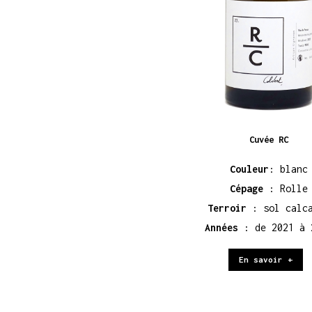
Cuvée RC
Couleur
: blanc
Cépage
: Rolle
Terroir
: sol calc
Années
: de 2021 à 
En savoir +