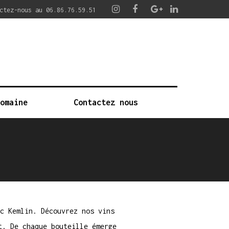
ctez-nous au 06.86.76.59.51
Domaine
Contactez nous
c Kemlin. Découvrez nos vins
t. De chaque bouteille émerge