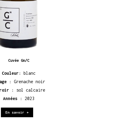
Cuvée Gn/C
Couleur
: blanc
age
: Grenache noir
roir
: sol calcaire
Années
: 2023
En savoir +