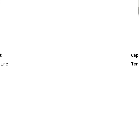
t
Cép
aire
Ter