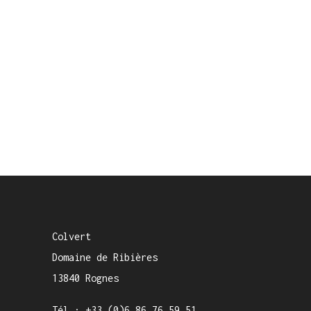
Colvert
Domaine de Ribières
13840 Rognes
Tél :
+33.(0)6.86.76.59.51