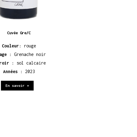
Cuvée Gre/C
Couleur
: rouge
age
: Grenache noir
roir
: sol calcaire
Années
: 2023
En savoir +